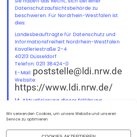
Sie haben das Recht, sich bei einer
Datenschutzaufsichtsbehörde zu
beschweren. Für Nordrhein-Westfalen ist
dies:
Landesbeauftragte für Datenschutz und
Informationsfreiheit Nordrhein-Westfalen
Kavalleriestraße 2–4
40213 Düsseldorf
Telefon: 0211 38424-0
poststelle@ldi.nrw.de
E-Mail:
Website:
https://www.ldi.nrw.de/
14. Aktualisierung dieser Erklärung
Wir passen diese Datenschutzerklärung an,
Wir verwenden Cookies, um unsere Website und unseren
Service zu optimieren.
wenn sich unsere Website, eingesetzte
Dienste oder rechtliche Anforderungen
ändern. Es gilt die jeweils auf dieser Seite
COOKIES AKZEPTIEREN