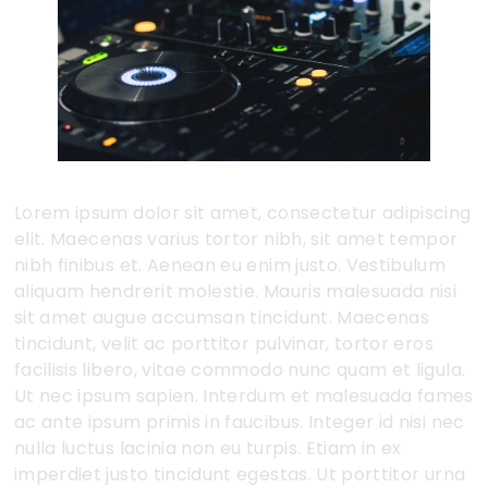
Lorem ipsum dolor sit amet, consectetur adipiscing
elit. Maecenas varius tortor nibh, sit amet tempor
nibh finibus et. Aenean eu enim justo. Vestibulum
aliquam hendrerit molestie. Mauris malesuada nisi
sit amet augue accumsan tincidunt. Maecenas
tincidunt, velit ac porttitor pulvinar, tortor eros
facilisis libero, vitae commodo nunc quam et ligula.
Ut nec ipsum sapien. Interdum et malesuada fames
ac ante ipsum primis in faucibus. Integer id nisi nec
nulla luctus lacinia non eu turpis. Etiam in ex
imperdiet justo tincidunt egestas. Ut porttitor urna