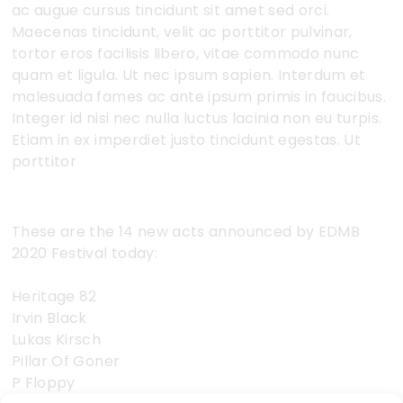
ac augue cursus tincidunt sit amet sed orci.
Maecenas tincidunt, velit ac porttitor pulvinar,
tortor eros facilisis libero, vitae commodo nunc
quam et ligula. Ut nec ipsum sapien. Interdum et
malesuada fames ac ante ipsum primis in faucibus.
Integer id nisi nec nulla luctus lacinia non eu turpis.
Etiam in ex imperdiet justo tincidunt egestas. Ut
porttitor
These are the 14 new acts announced by EDMB
2020 Festival today:
Heritage 82
Irvin Black
Lukas Kirsch
Pillar Of Goner
P Floppy