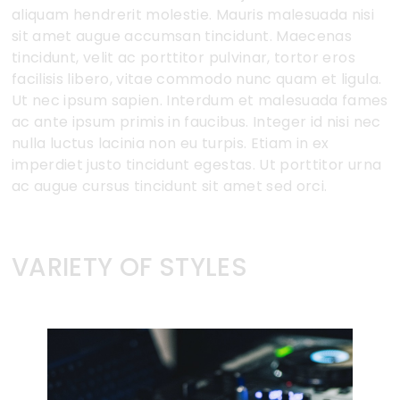
aliquam hendrerit molestie. Mauris malesuada nisi
sit amet augue accumsan tincidunt. Maecenas
tincidunt, velit ac porttitor pulvinar, tortor eros
facilisis libero, vitae commodo nunc quam et ligula.
Ut nec ipsum sapien. Interdum et malesuada fames
ac ante ipsum primis in faucibus. Integer id nisi nec
nulla luctus lacinia non eu turpis. Etiam in ex
imperdiet justo tincidunt egestas. Ut porttitor urna
ac augue cursus tincidunt sit amet sed orci.
VARIETY OF STYLES