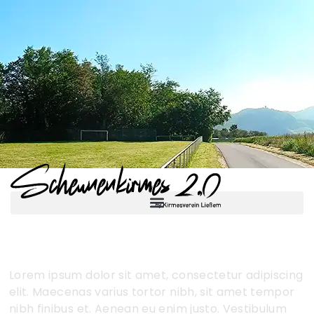
Lorem ipsum dolor sit amet, consectetur adipiscing
elit. Maecenas varius tortor nibh, sit amet tempor
nibh finibus et. Aenean eu enim justo. Vestibulum