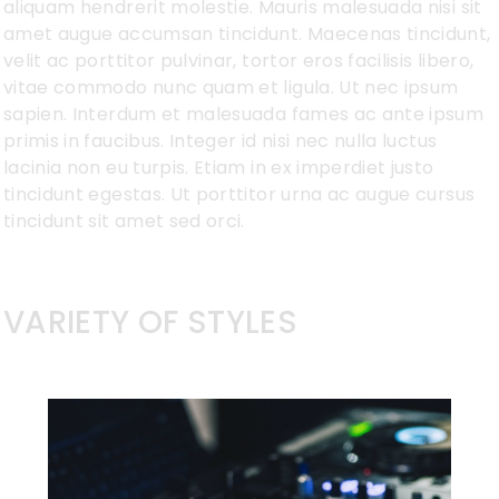
aliquam hendrerit molestie. Mauris malesuada nisi sit
amet augue accumsan tincidunt. Maecenas tincidunt,
velit ac porttitor pulvinar, tortor eros facilisis libero,
vitae commodo nunc quam et ligula. Ut nec ipsum
sapien. Interdum et malesuada fames ac ante ipsum
primis in faucibus. Integer id nisi nec nulla luctus
lacinia non eu turpis. Etiam in ex imperdiet justo
tincidunt egestas. Ut porttitor urna ac augue cursus
tincidunt sit amet sed orci.
VARIETY OF STYLES