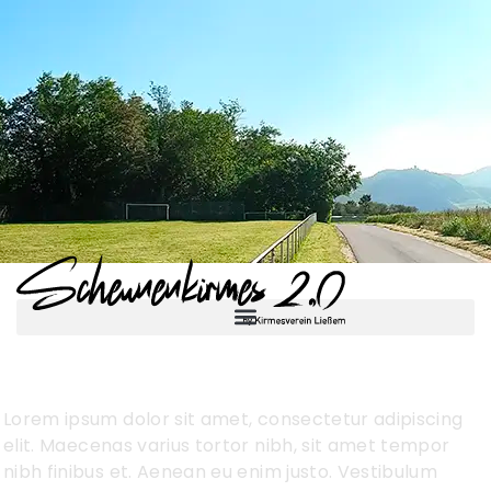
Lorem ipsum dolor sit amet, consectetur adipiscing
elit. Maecenas varius tortor nibh, sit amet tempor
nibh finibus et. Aenean eu enim justo. Vestibulum