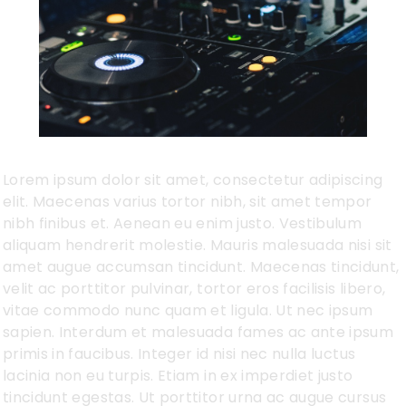
Lorem ipsum dolor sit amet, consectetur adipiscing
elit. Maecenas varius tortor nibh, sit amet tempor
nibh finibus et. Aenean eu enim justo. Vestibulum
aliquam hendrerit molestie. Mauris malesuada nisi sit
amet augue accumsan tincidunt. Maecenas tincidunt,
velit ac porttitor pulvinar, tortor eros facilisis libero,
vitae commodo nunc quam et ligula. Ut nec ipsum
sapien. Interdum et malesuada fames ac ante ipsum
primis in faucibus. Integer id nisi nec nulla luctus
lacinia non eu turpis. Etiam in ex imperdiet justo
tincidunt egestas. Ut porttitor urna ac augue cursus