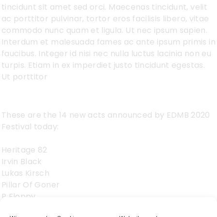
tincidunt sit amet sed orci. Maecenas tincidunt, velit
ac porttitor pulvinar, tortor eros facilisis libero, vitae
commodo nunc quam et ligula. Ut nec ipsum sapien.
Interdum et malesuada fames ac ante ipsum primis in
faucibus. Integer id nisi nec nulla luctus lacinia non eu
turpis. Etiam in ex imperdiet justo tincidunt egestas.
Ut porttitor
These are the 14 new acts announced by EDMB 2020
Festival today:
Heritage 82
Irvin Black
Lukas Kirsch
Pillar Of Goner
P Floppy
Kyle Archer