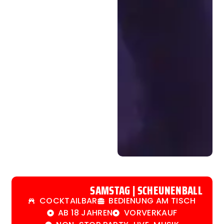
SAMSTAG | SCHEUNENBALL
COCKTAILBAR
BEDIENUNG AM TISCH
AB 18 JAHREN
VORVERKAUF