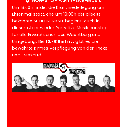
NON-STOP PARTY-LIVE-MUSIK
Um 18:00h findet die Kranzniederlegung am
Ehrenmal statt, ehe um 19:00h der allseits
bekannte SCHEUNENBALL beginnt. Auch in
diesem Jahr wieder Party Live Musik nonstop
für alle Erwachsenen aus Wachtberg und
Umgebung. Bei
15,-€ Eintritt
gibt es die
bewährte Kirmes Verpflegung von der Theke
und Fressbud.